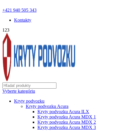
ochranapodvozku.eu@gmail.com | Pon - Pia od 8:00 - 18:00 |
+421 940 505 343
Kontakty
123
Vyberte kategóriu
Kryty podvozku
Kryty podvozku Acura
Kryty podvozku Acura ILX
Kryty podvozku Acura MDX 1
Kryty podvozku Acura MDX 2
Kryty podvozku Acura MDX 3