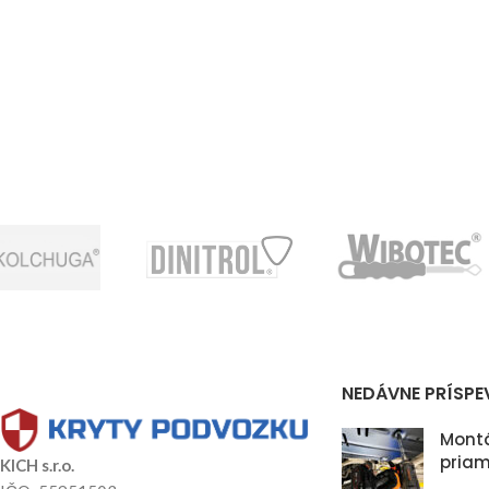
NEDÁVNE PRÍSPE
Montá
priam
KICH s.r.o.