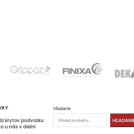
VKY
Hľadanie
ž krytov podvozku
HĽADANI
o u nás v dielni