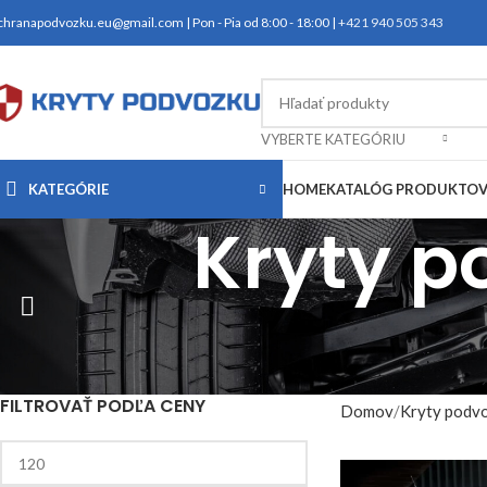
chranapodvozku.eu@gmail.com | Pon - Pia od 8:00 - 18:00 |
+421 940 505 343
VYBERTE KATEGÓRIU
KATEGÓRIE
HOME
KATALÓG PRODUKTO
Kryty p
FILTROVAŤ PODĽA CENY
Domov
Kryty podv