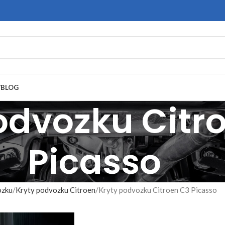
V
BLOG
odvozku Citr
Picasso
ozku
Kryty podvozku Citroen
Kryty podvozku Citroen C3 Picasso