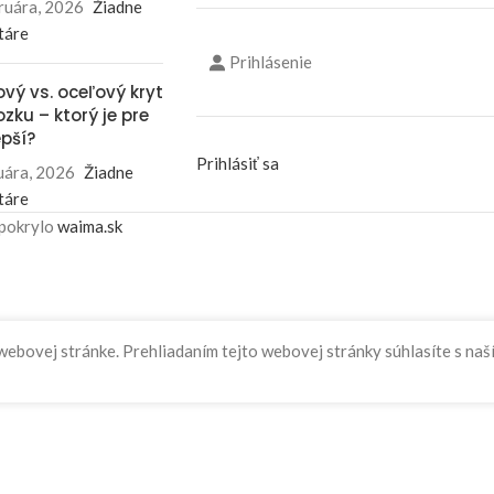
ruára, 2026
Žiadne
táre
Prihlásenie
ový vs. oceľový kryt
zku – ktorý je pre
epší?
Prihlásiť sa
uára, 2026
Žiadne
táre
 pokrylo
waima.sk
 webovej stránke. Prehliadaním tejto webovej stránky súhlasíte s na