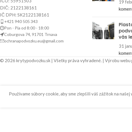
IČO: 55951503
19 feb
DIČ: 2122138161
komen
IČ DPH: SK2122138161
+421 940 505 343
Plast
Pon - Pia od 8:00 - 18:00
podvo
Coburgova 74, 91701 Trnava
vás l
ochranapodvozku.eu@gmail.com
31 jan
komen
© 2026 krytypodvozku.sk | Všetky práva vyhradené. | Výrobu webu
Používame súbory cookie, aby sme zlepšili váš zážitok na našej