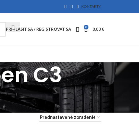
KONTAKTY
0
PRIHLÁSIŤ SA / REGISTROVAŤ SA
0,00
€
oen C3