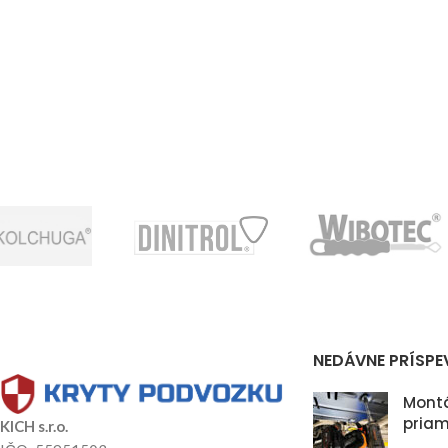
NEDÁVNE PRÍSPE
Montá
priam
KICH s.r.o.