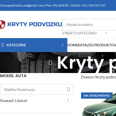
chranapodvozku.eu@gmail.com | Pon - Pia od 8:00 - 18:00 |
+421 940 505 343
VYBERTE KATEGÓRIU
KATEGÓRIE
HOME
KATALÓG PRODUKTO
Kryty 
MODEL AUTA
Domov
Kryty podv
NA OBJEDNÁVKU
Soueast Lioncel
1