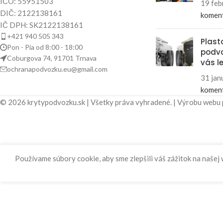
IČO: 55951503
19 feb
DIČ: 2122138161
komen
IČ DPH: SK2122138161
+421 940 505 343
Plast
Pon - Pia od 8:00 - 18:00
podvo
Coburgova 74, 91701 Trnava
vás l
ochranapodvozku.eu@gmail.com
31 jan
komen
© 2026 krytypodvozku.sk | Všetky práva vyhradené. | Výrobu webu
Používame súbory cookie, aby sme zlepšili váš zážitok na našej