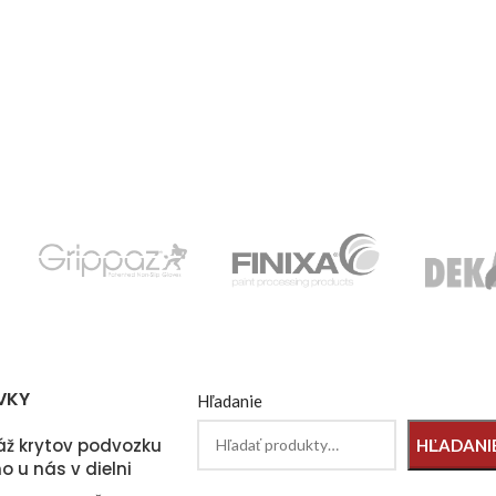
VKY
Hľadanie
ž krytov podvozku
HĽADANI
o u nás v dielni