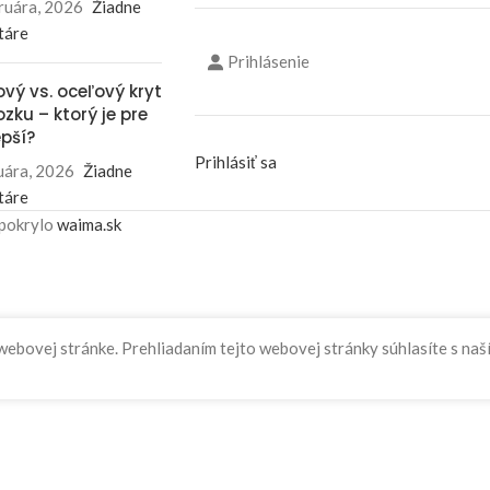
ruára, 2026
Žiadne
táre
Prihlásenie
ový vs. oceľový kryt
zku – ktorý je pre
epší?
Prihlásiť sa
uára, 2026
Žiadne
táre
 pokrylo
waima.sk
 webovej stránke. Prehliadaním tejto webovej stránky súhlasíte s na