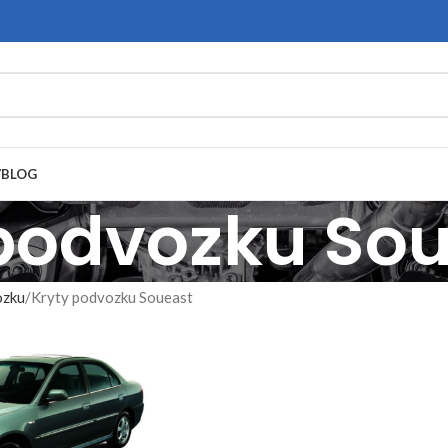
V
BLOG
podvozku So
ozku
Kryty podvozku Soueast