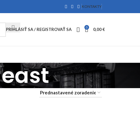
KONTAKTY
0
PRIHLÁSIŤ SA / REGISTROVAŤ SA
0,00
€
ueast