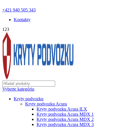
ochranapodvozku.eu@gmail.com | Pon - Pia od 8:00 - 18:00 |
+421 940 505 343
Kontakty
123
Vyberte kategóriu
Kryty podvozku
Kryty podvozku Acura
Kryty podvozku Acura ILX
Kryty podvozku Acura MDX 1
Kryty podvozku Acura MDX 2
Kryty podvozku Acura MDX 3