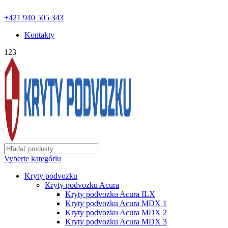
ochranapodvozku.eu@gmail.com | Pon - Pia od 8:00 - 18:00 |
+421 940 505 343
Kontakty
123
Vyberte kategóriu
Kryty podvozku
Kryty podvozku Acura
Kryty podvozku Acura ILX
Kryty podvozku Acura MDX 1
Kryty podvozku Acura MDX 2
Kryty podvozku Acura MDX 3