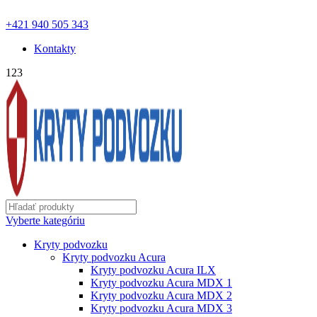
ochranapodvozku.eu@gmail.com | Pon - Pia od 8:00 - 18:00 |
+421 940 505 343
Kontakty
123
Vyberte kategóriu
Kryty podvozku
Kryty podvozku Acura
Kryty podvozku Acura ILX
Kryty podvozku Acura MDX 1
Kryty podvozku Acura MDX 2
Kryty podvozku Acura MDX 3