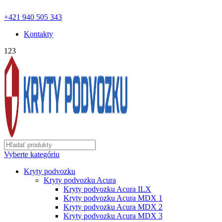
ochranapodvozku.eu@gmail.com | Pon - Pia od 8:00 - 18:00 |
+421 940 505 343
Kontakty
123
Vyberte kategóriu
Kryty podvozku
Kryty podvozku Acura
Kryty podvozku Acura ILX
Kryty podvozku Acura MDX 1
Kryty podvozku Acura MDX 2
Kryty podvozku Acura MDX 3