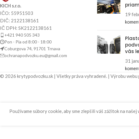
priam
KICH s.r.o.
IČO: 55951503
19 feb
DIČ: 2122138161
komen
IČ DPH: SK2122138161
+421 940 505 343
Plast
Pon - Pia od 8:00 - 18:00
podvo
Coburgova 74, 91701 Trnava
vás l
ochranapodvozku.eu@gmail.com
31 jan
komen
© 2026 krytypodvozku.sk | Všetky práva vyhradené. | Výrobu webu
Používame súbory cookie, aby sme zlepšili váš zážitok na našej