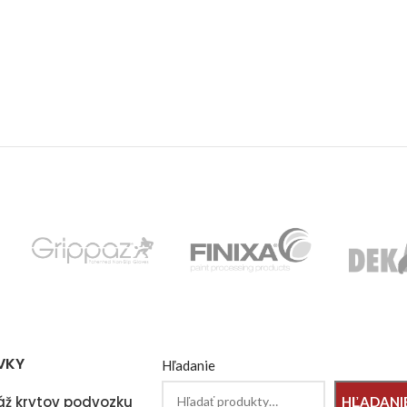
VKY
Hľadanie
ž krytov podvozku
HĽADANI