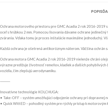
POPIS
ĎA
Ochrana motorového priestoru pre GMC Acadia 2 rok 2016-2019 sa 
oceľ s hrúbkou 2 mm. Pomocou lisovania dávame ochrane jedinečný t
zvárania. Vďaka tomu je proces inštalácie maximálne jednoduchý. V
Každá ochrana je ošetrená antikoróznym náterom. Väčšina ochrán s
Ochrana motora GMC Acadia 2 rok 2016-2019 nielenže chráni olejovú
výrazne predlžuje životnosť remeňov, kladiek a ďalších pohyblivých 
vozidla, čím zlepšujú aerodynamiku.
⸻
Inovatívne technológie KOLCHUGA:
• Take-OFF – systém umožňujúci odpojenie ochrany pri dopravnej neh
• Quick WittED – pohodlný systém pre rýchly prístup k motorovým