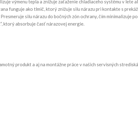
izuje výmenu tepla a znižuje zaťaženie chladiaceho systému v lete 
na funguje ako tlmič, ktorý znižuje silu nárazu pri kontakte s preká
 Presmeruje silu nárazu do bočných zón ochrany, čím minimalizuje po
 ktorý absorbuje časť nárazovej energie.
amotný produkt a aj na montážne práce v našich servisných stredisk