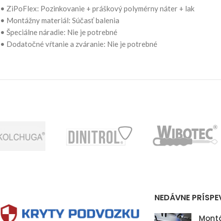
• ZiPoFlex: Pozinkovanie + práškový polymérny náter + lak
• Montážny materiál: Súčasť balenia
• Špeciálne náradie: Nie je potrebné
• Dodatočné vŕtanie a zváranie: Nie je potrebné
NEDÁVNE PRÍSPE
Montá