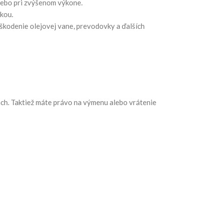
alebo pri zvýšenom výkone.
žkou.
škodenie olejovej vane, prevodovky a ďalších
ách. Taktiež máte právo na výmenu alebo vrátenie