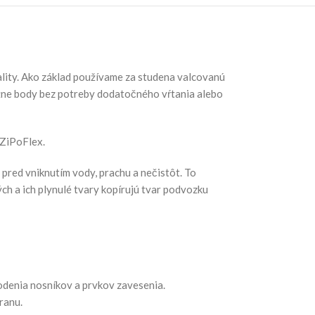
ity. Ako základ používame za studena valcovanú
žne body bez potreby dodatočného vŕtania alebo
 ZiPoFlex.
red vniknutím vody, prachu a nečistôt. To
ch a ich plynulé tvary kopírujú tvar podvozku
odenia nosníkov a prvkov zavesenia.
ranu.