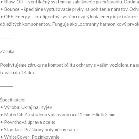
• Blow-Off – ventilačný systém na zabránenie prehrievaniu. Optimal
• Bounce – špeciálne vystužovacie prvky na pohltenie nárazov. Ochra
• OFF-Energy – inteligentný systém rozptýlenia energie pri náraze.
dôležitých komponentov. Funguje ako „ochranný harmonikový prvok“,
⸻
Záruka
Poskytujeme záruku na kompatibilitu ochrany s vaším vozidlom, na s
tovaru do 14 dní.
⸻
Špecifikácie:
• Výroba: Ukrajina, Kyjev
• Materiál: Za studena valcovaná oceľ 2 mm, Hliník 3 mm
• Povrchová úprava ocele:
• Standart: Práškový polymérny náter
• WhiteCover: Pozinkovanie