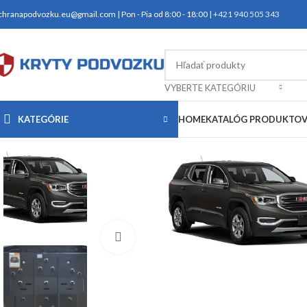
chranapodvozku.eu@gmail.com | Pon - Pia od 8:00 - 18:00 |
+421 940 505 343
VYBERTE KATEGÓRIU
KATEGÓRIE
HOME
KATALÓG PRODUKTO
Kliknite pre zväčšenie