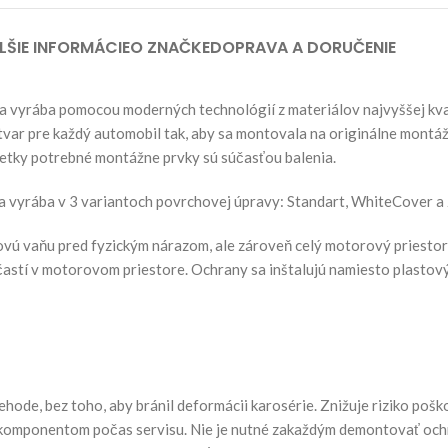
LŠIE INFORMÁCIE
O ZNAČKE
DOPRAVA A DORUČENIE
vyrába pomocou moderných technológií z materiálov najvyššej kval
var pre každý automobil tak, aby sa montovala na originálne montá
šetky potrebné montážne prvky sú súčasťou balenia.
a vyrába v 3 variantoch povrchovej úpravy: Standart, WhiteCover a
 vaňu pred fyzickým nárazom, ale zároveň celý motorový priestor p
častí v motorovom priestore. Ochrany sa inštalujú namiesto plastový
ode, bez toho, aby bránil deformácii karosérie. Znižuje riziko pošk
 komponentom počas servisu. Nie je nutné zakaždým demontovať och