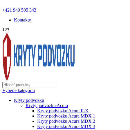
ochranapodvozku.eu@gmail.com | Pon - Pia od 8:00 - 18:00 |
+421 940 505 343
Kontakty
123
Vyberte kategóriu
Kryty podvozku
Kryty podvozku Acura
Kryty podvozku Acura ILX
Kryty podvozku Acura MDX 1
Kryty podvozku Acura MDX 2
Kryty podvozku Acura MDX 3