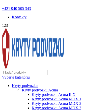
ochranapodvozku.eu@gmail.com | Pon - Pia od 8:00 - 18:00 |
+421 940 505 343
Kontakty
123
Vyberte kategóriu
Kryty podvozku
Kryty podvozku Acura
Kryty podvozku Acura ILX
Kryty podvozku Acura MDX 1
Kryty podvozku Acura MDX 2
Kryty podvozku Acura MDX 3