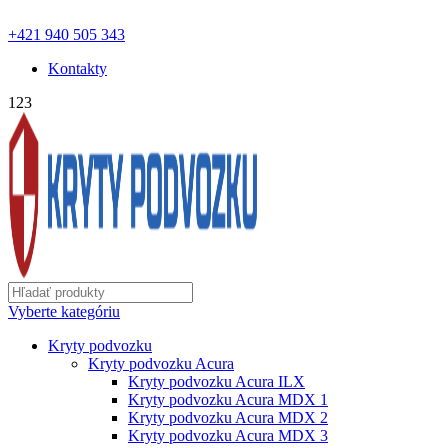
ochranapodvozku.eu@gmail.com | Pon - Pia od 8:00 - 18:00 |
+421 940 505 343
Kontakty
123
Vyberte kategóriu
Kryty podvozku
Kryty podvozku Acura
Kryty podvozku Acura ILX
Kryty podvozku Acura MDX 1
Kryty podvozku Acura MDX 2
Kryty podvozku Acura MDX 3