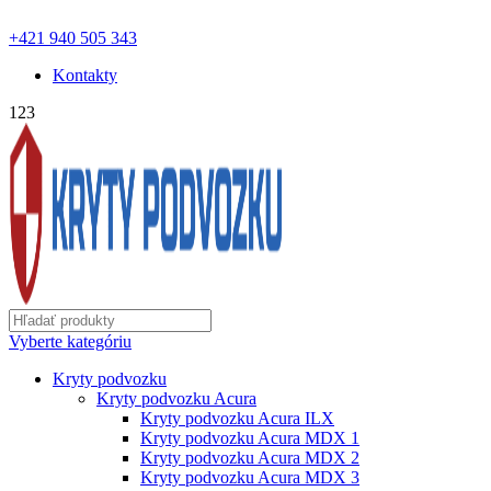
ochranapodvozku.eu@gmail.com | Pon - Pia od 8:00 - 18:00 |
+421 940 505 343
Kontakty
123
Vyberte kategóriu
Kryty podvozku
Kryty podvozku Acura
Kryty podvozku Acura ILX
Kryty podvozku Acura MDX 1
Kryty podvozku Acura MDX 2
Kryty podvozku Acura MDX 3